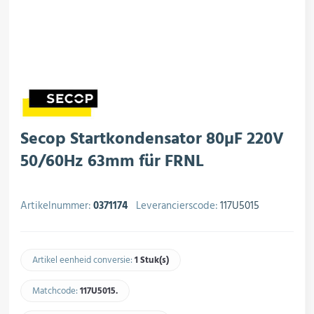
rojectering
MPX-Systemen
roductie
Koelsets & Insteekunits
ogistiek
Airconditioning
Secop Startkondensator 80µF 220V
50/60Hz 63mm für FRNL
Ventilatoren
Artikelnummer:
0371174
Leverancierscode:
117U5015
Appendages
Artikel eenheid conversie:
1 Stuk(s)
Matchcode:
117U5015.​