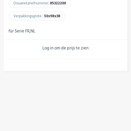
Douanetariefnummer:
85322200​
Regelapparatuur & schakelkasten
Verpakkingsgrote :
50x98x38​
für Serie FR,NL
Leidingcomponenten
Log in om de prijs te zien
Installatiematerial
Hulpmiddelen & verbruiksartikelen
Koudemiddel & technische gassen