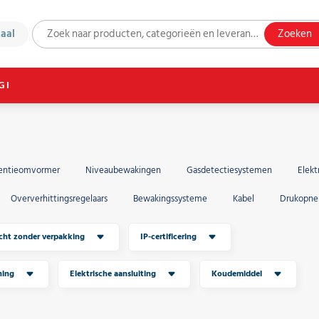
taal
Zoeken
GI
entieomvormer
Niveaubewakingen
Gasdetectiesystemen
Elekt
Oververhittingsregelaars
Bewakingssysteme
Kabel
Drukopne
cht zonder verpakking
IP-certificering
ning
Elektrische aansluiting
Koudemiddel