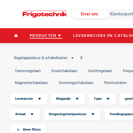
Over ons
Klantenpor
PRODUCTEN
LEVERANCIERS EN CATALO
Regelapparatuur & schakelkasten
Toerenregelaars
Drukschakelaars
Vochtregelaars
Frequ
Magneetschakelaars
Stromingsschakelaars
Thermostaten
Leverancier
Magazijn
Type
gewi
Antaal
Omgevingstemperatuur
Voedingsspan
Meer filters