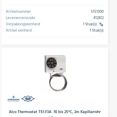
Artikelnummer
5151300
Leverancierscode
412812
Verpakkingseenheid
1 Stuk(s)
(VE)
Artikel eenheid
1 Stuk(s)
conversie
Alco Thermostat TS1-F3A -10 bis 25°C, 2m Kapillarrohr