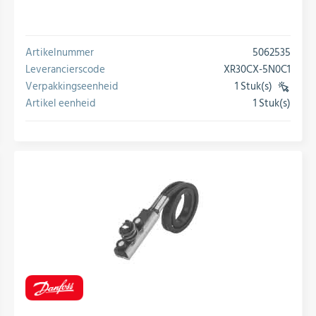
Artikelnummer
5062535
Leverancierscode
XR30CX-5N0C1
Verpakkingseenheid
1 Stuk(s)
(VE)
Artikel eenheid
1 Stuk(s)
conversie