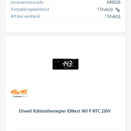
Leverancierscode
049926
Verpakkingseenheid
1 Stuk(s)
(VE)
Artikel eenheid
1 Stuk(s)
conversie
Eliwell Kühlstellenregler IDNext 961 P NTC 230V