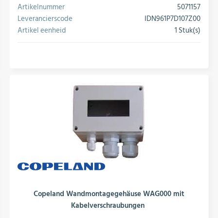
Artikelnummer
5071157
Leverancierscode
IDN961P7D107Z00
Artikel eenheid
1 Stuk(s)
conversie
Copeland Wandmontagegehäuse WAG000 mit
Kabelverschraubungen