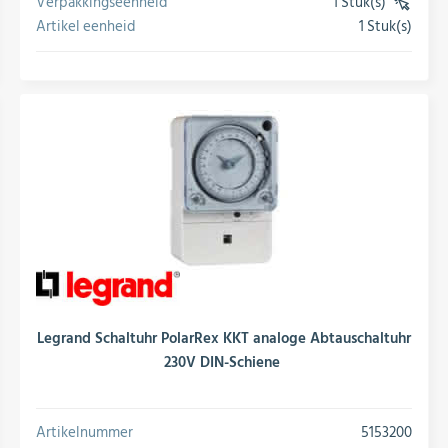
Verpakkingseenheid
1 Stuk(s)
(VE)
Artikel eenheid
1 Stuk(s)
conversie
Legrand Schaltuhr PolarRex KKT analoge Abtauschaltuhr
230V DIN-Schiene
Artikelnummer
5153200