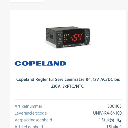
Copeland Regler für Serviceeinsätze R4, 12V AC/DC bis
230V, 3xPTC/NTC
Artikelnummer
5061105
Leverancierscode
UNIV-R4-6N1C0
Verpakkingseenheid
1 Stuk(s)
(VE)
Artikel eenheid
1 Stuk(s)