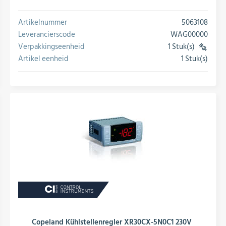
Artikelnummer
5063108
Leverancierscode
WAG00000
Verpakkingseenheid
1 Stuk(s)
(VE)
Artikel eenheid
1 Stuk(s)
conversie
Copeland Kühlstellenregler XR30CX-5N0C1 230V