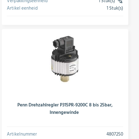
Verpakkingseenheid
1 Stuk(s)
(VE)
Artikel eenheid
1 Stuk(s)
conversie
Penn Drehzahlregler P315PR-9200C 8 bis 25bar,
Innengewinde
Artikelnummer
4807250