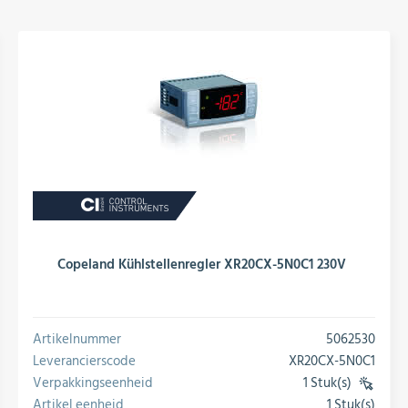
Copeland Kühlstellenregler XR20CX-5N0C1 230V
Artikelnummer
5062530
Leverancierscode
XR20CX-5N0C1
Verpakkingseenheid
1 Stuk(s)
(VE)
Artikel eenheid
1 Stuk(s)