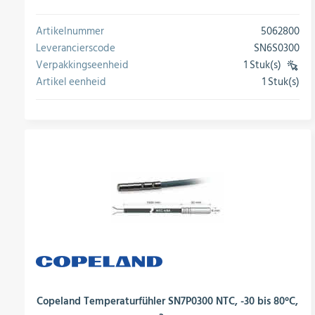
Artikelnummer
5062800
Leverancierscode
SN6S0300
Verpakkingseenheid
1 Stuk(s)
(VE)
Artikel eenheid
1 Stuk(s)
conversie
Copeland Temperaturfühler SN7P0300 NTC, -30 bis 80°C,