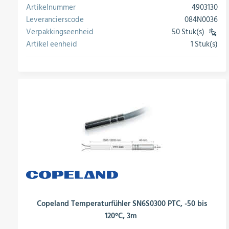
Artikelnummer
4903130
Leverancierscode
084N0036
Verpakkingseenheid
50 Stuk(s)
(VE)
Artikel eenheid
1 Stuk(s)
conversie
Copeland Temperaturfühler SN6S0300 PTC, -50 bis
120°C, 3m