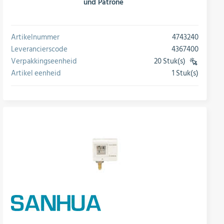
und Patrone
Artikelnummer
4743240
Leverancierscode
4367400
Verpakkingseenheid
20 Stuk(s)
(VE)
Artikel eenheid
1 Stuk(s)
conversie