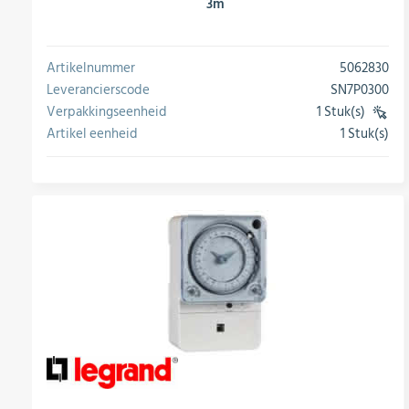
3m
Artikelnummer
5062830
Leverancierscode
SN7P0300
Verpakkingseenheid
1 Stuk(s)
(VE)
Artikel eenheid
1 Stuk(s)
conversie