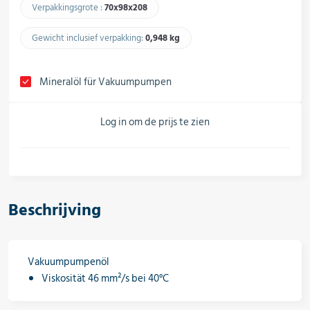
Verpakkingsgrote :
70x98x208​
Regelapparatuur & schakelkasten
Gewicht inclusief verpakking:
0,948 kg​
Leidingcomponenten
Mineralöl für Vakuumpumpen
Log in om de prijs te zien
Installatiematerial
Hulpmiddelen & verbruiksartikelen
Beschrijving
Vakuumpumpenöl
Koudemiddel & technische gassen
Viskosität 46 mm²/s bei 40°C