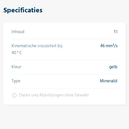
Specificaties
Olieën & koudedragers
Inhoud
1 l
Gereedschapp & meetinstrumenten
Kinematische viscositeit bij
46 mm²/s
40 ° C
Warmtepompen
Kleur
gelb
Type
Mineralöl
Aanbiedingen
Daten und Abbildungen ohne Gewähr
Nieuw in het assortiment