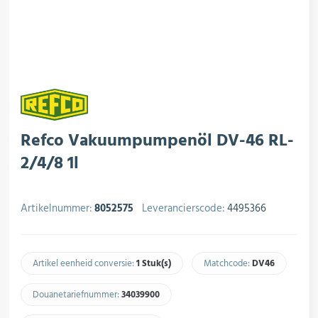
rojectering
MPX-Systemen
roductie
Koelsets & Insteekunits
ogistiek
Airconditioning
Refco Vakuumpumpenöl DV-46 RL-
2/4/8 1l
Ventilatoren
Artikelnummer:
8052575
Leverancierscode:
4495366
Artikel eenheid conversie:
1 Stuk(s)
Matchcode:
DV46​
Appendages
Douanetariefnummer:
34039900​