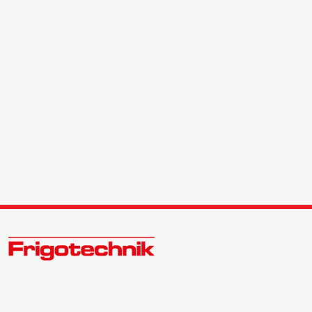
Welkom bij Frigotechnik - Totaalleverancier voor
koudetechniek en airconditioning