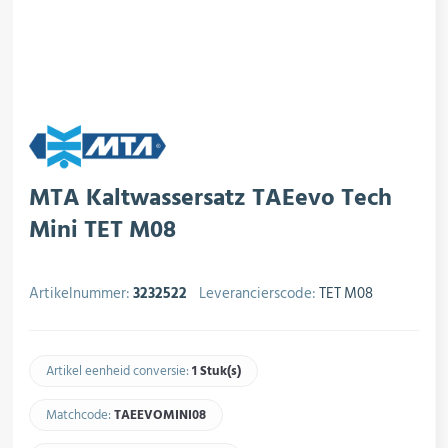
rojectering
MPX-Systemen
roductie
Koelsets & Insteekunits
ogistiek
Airconditioning
MTA Kaltwassersatz TAEevo Tech
Mini TET M08
Ventilatoren
Artikelnummer:
3232522
Leverancierscode:
TET M08
Artikel eenheid conversie:
1 Stuk(s)
Appendages
Matchcode:
TAEEVOMINI08​