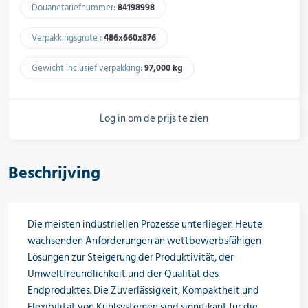
Douanetariefnummer:
84198998​
Regelapparatuur & schakelkasten
Verpakkingsgrote :
486x660x876​
Gewicht inclusief verpakking:
97,000 kg​
Leidingcomponenten
Log in om de prijs te zien
Installatiematerial
Beschrijving
Hulpmiddelen & verbruiksartikelen
Die meisten industriellen Prozesse unterliegen Heute
wachsenden Anforderungen an wettbewerbsfähigen
Lösungen zur Steigerung der Produktivität, der
Koudemiddel & technische gassen
Umweltfreundlichkeit und der Qualität des
Endproduktes. Die Zuverlässigkeit, Kompaktheit und
Flexibilität von Kühlsystemen sind signifikant für die