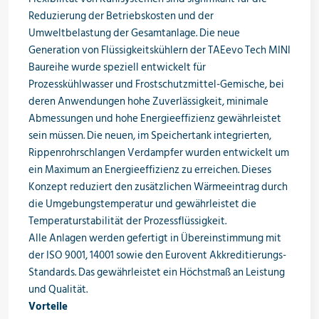
Reduzierung der Betriebskosten und der
Olieën & koudedragers
Umweltbelastung der Gesamtanlage. Die neue
Generation von Flüssigkeitskühlern der TAEevo Tech MINI
Baureihe wurde speziell entwickelt für
Prozesskühlwasser und Frostschutzmittel-Gemische, bei
Gereedschapp & meetinstrumenten
deren Anwendungen hohe Zuverlässigkeit, minimale
Abmessungen und hohe Energieeffizienz gewährleistet
sein müssen. Die neuen, im Speichertank integrierten,
Warmtepompen
Rippenrohrschlangen Verdampfer wurden entwickelt um
ein Maximum an Energieeffizienz zu erreichen. Dieses
Konzept reduziert den zusätzlichen Wärmeeintrag durch
die Umgebungstemperatur und gewährleistet die
Aanbiedingen
Temperaturstabilität der Prozessflüssigkeit.
Alle Anlagen werden gefertigt in Übereinstimmung mit
der ISO 9001, 14001 sowie den Eurovent Akkreditierungs-
Standards. Das gewährleistet ein Höchstmaß an Leistung
Nieuw in het assortiment
und Qualität.
Vorteile