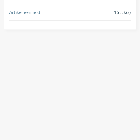
Regelapparatuur & schakelkasten
Artikel eenheid
1 Stuk(s)
conversie
Leidingcomponenten
Installatiematerial
Hulpmiddelen & verbruiksartikelen
Koudemiddel & technische gassen