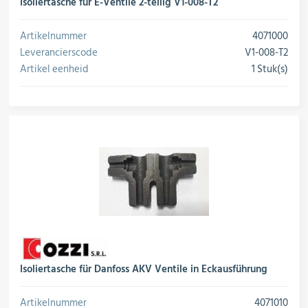
rojectering
Isoliertasche für E-Ventile 2-teilig V1-008-T2
MPX-Systemen
Artikelnummer
4071000
Leverancierscode
V1-008-T2
roductie
Koelsets & Insteekunits
Artikel eenheid
1 Stuk(s)
conversie
ogistiek
Airconditioning
Ventilatoren
Appendages
Isoliertasche für Danfoss AKV Ventile in Eckausführung
Artikelnummer
4071010